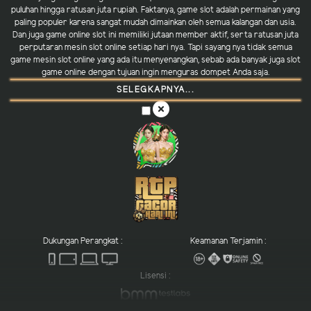
puluhan hingga ratusan juta rupiah. Faktanya, game slot adalah permainan yang
paling populer karena sangat mudah dimainkan oleh semua kalangan dan usia.
Dan juga game online slot ini memiliki jutaan member aktif, serta ratusan juta
perputaran mesin slot online setiap hari nya. Tapi sayang nya tidak semua
game mesin slot online yang ada itu menyenangkan, sebab ada banyak juga slot
game online dengan tujuan ingin menguras dompet Anda saja.
SELEGKAPNYA...
Dukungan Perangkat :
Keamanan Terjamin :
Lisensi :